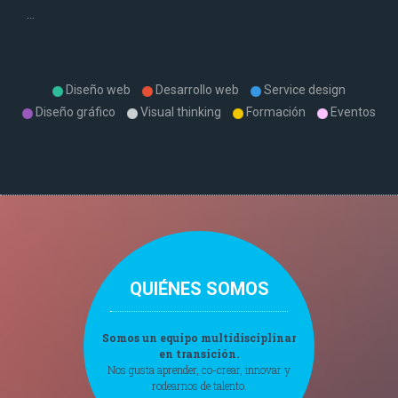
...
Diseño web
Desarrollo web
Service design
Diseño gráfico
Visual thinking
Formación
Eventos
QUIÉNES SOMOS
Somos un equipo multidisciplinar
en transición.
Nos gusta aprender, co-crear, innovar y
rodearnos de talento.