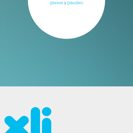
@terenet
y
@danillero